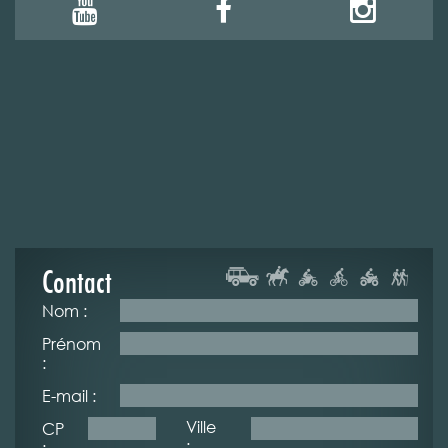
Contact
Nom :
Prénom
:
E-mail :
Ville
CP
:
: