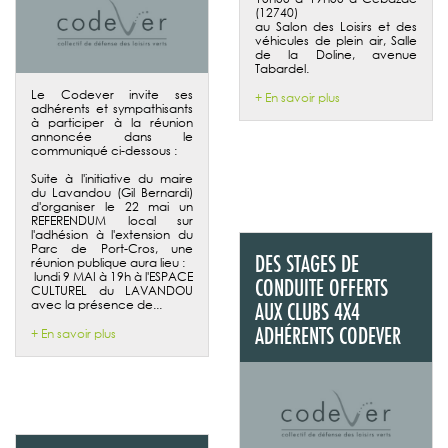
(12740)
au Salon des Loisirs et des
véhicules de plein air, Salle
de la Doline, avenue
Tabardel.
Le Codever invite ses
+ En savoir plus
adhérents et sympathisants
à participer à la réunion
annoncée dans le
communiqué ci-dessous :
Suite à l'initiative du maire
du Lavandou (Gil Bernardi)
d'organiser le 22 mai un
REFERENDUM local sur
l'adhésion à l'extension du
Parc de Port-Cros, une
DES STAGES DE
réunion publique aura lieu :
lundi 9 MAI à 19h à l'ESPACE
CONDUITE OFFERTS
CULTUREL du LAVANDOU
avec la présence de...
AUX CLUBS 4X4
ADHÉRENTS CODEVER
+ En savoir plus