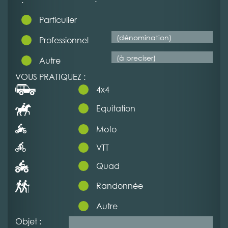
Particulier
Professionnel
Autre
VOUS PRATIQUEZ :
4x4
Equitation
Moto
VTT
Quad
Randonnée
Autre
Objet :