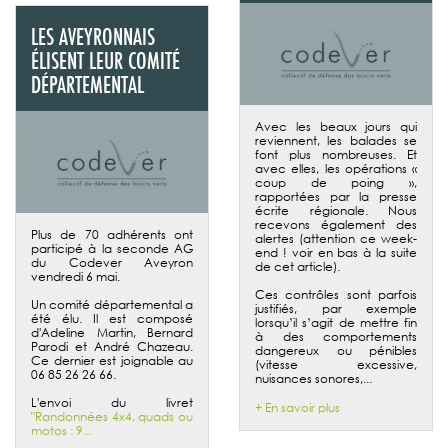
LES AVEYRONNAIS
ÉLISENT LEUR COMITÉ
DÉPARTEMENTAL
Avec les beaux jours qui
reviennent, les balades se
font plus nombreuses. Et
avec elles, les opérations «
coup de poing »,
rapportées par la presse
écrite régionale. Nous
recevons également des
Plus de 70 adhérents ont
alertes
(attention ce week-
participé à la seconde AG
end ! voir en bas à la suite
du Codever Aveyron
de cet article)
.
vendredi 6 mai.
Ces contrôles sont parfois
Un comité départemental a
justifiés, par exemple
été élu. Il est composé
lorsqu’il s’agit de mettre fin
d'Adeline Martin, Bernard
à des comportements
Parodi et André Chazeau.
dangereux ou pénibles
Ce dernier est joignable au
(vitesse excessive,
06 85 26 26 66.
nuisances sonores,...
L'envoi du livret
+ En savoir plus
"Randonnées 4x4, quads ou
motos : 9...