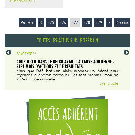
+ En savoir plus
Premier
<
175
176
177
178
179
>
Dernier
TOUTES LES ACTUS SUR LE TERRAIN
31/07/2026
29/07/20
SABLE
COUP D’ŒIL DANS LE RÉTRO AVANT LA PAUSE AOUTIENNE :
LA TRIBU
SEPT MOIS D'ACTIONS ET DE RÉSULTATS
Dans "En
tribune d
 du grand
Alors que l'été bat son plein, prenons un instant pour
regarder le chemin parcouru. Les sept premiers mois de
ire la suite
2026 ont une nouvelle...
+ Lire la suite