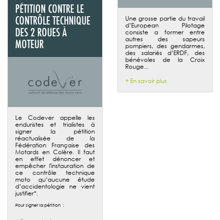
PÉTITION CONTRE LE
CONTRÔLE TECHNIQUE
Une grosse partie du travail
d’European Pilotage
DES 2 ROUES À
consiste a former entre
autres des sapeurs
MOTEUR
pompiers, des gendarmes,
des salariés d’ERDF, des
bénévoles de la Croix
Rouge...
+ En savoir plus
Le Codever appelle les
enduristes et trialistes à
signer la pétition
réactualisée de la
Fédération Française des
Motards en Colère.
Il faut
en effet dénoncer et
empêcher l'instauration de
ce contrôle technique
moto qu’aucune étude
d’accidentologie ne vient
justifier*.
Pour signer la pétition :