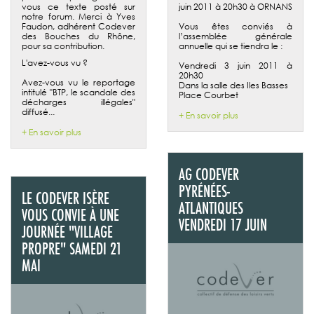
vous ce texte posté sur
juin 2011 à 20h30 à ORNANS
notre forum. Merci à Yves
Faudon, adhérent Codever
Vous êtes conviés à
des Bouches du Rhône,
l’assemblée générale
pour sa contribution.
annuelle qui se tiendra le :
L'avez-vous vu ?
Vendredi 3 juin 2011 à
20h30
Avez-vous vu le reportage
Dans la salle des Iles Basses
intitulé "BTP, le scandale des
Place Courbet
décharges illégales"
diffusé...
+ En savoir plus
+ En savoir plus
AG CODEVER
PYRÉNÉES-
LE CODEVER ISÈRE
ATLANTIQUES
VOUS CONVIE À UNE
VENDREDI 17 JUIN
JOURNÉE "VILLAGE
PROPRE" SAMEDI 21
MAI