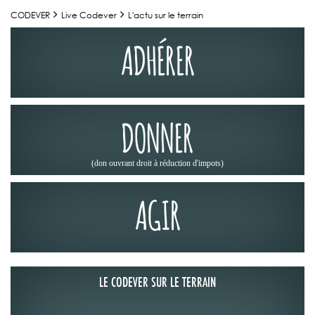
CODEVER
Live Codever
L'actu sur le terrain
ADHÉRER
DONNER
(don ouvrant droit à réduction d'impots)
AGIR
LE CODEVER SUR LE TERRAIN