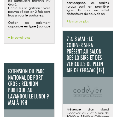
les particuliers militants (40
campagnes, les maires
€/an).
ruraux sont en première
Cerise sur le gâteau : vous
ligne. Ils sont en effet
pouvez régler en 2 fois sans
détenteurs du pouvoir en...
frais si vous le souhaitez.
+ En savoir plus
Option de paiement
disponible en ligne (rubrique
"
7 & 8 MAI : LE
+ En savoir plus
CODEVER SERA
PRÉSENT AU SALON
DES LOISIRS ET DES
VÉHICULES DE PLEIN
AIR DE CÉBAZAC (12)
EXTENSION DU PARC
NATIONAL DE PORT
CROS : RÉUNION
PUBLIQUE AU
LAVANDOU LE LUNDI 9
MAI À 19H
Présence d'un stand
Codever les 7 et 8 mai de
10h00 à 19h00 à Cébazac