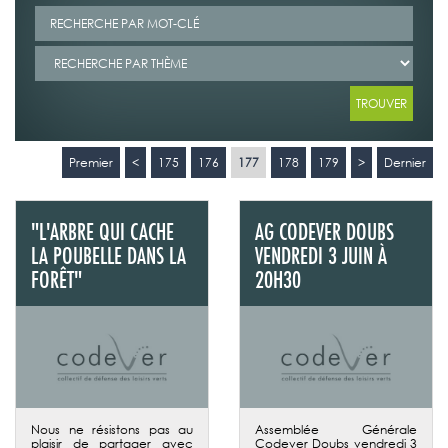
Premier
<
175
176
177
178
179
>
Dernier
"L'ARBRE QUI CACHE
AG CODEVER DOUBS
LA POUBELLE DANS LA
VENDREDI 3 JUIN À
FORÊT"
20H30
Nous ne résistons pas au
Assemblée Générale
plaisir de partager avec
Codever Doubs vendredi 3