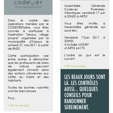
Assemblée Générale
Codever Pyrénées-
Atlantiques vendredi 17 juin
à 20h00 à ARTIX
Dans le cadre des
Vous êtes invités à
opérations menées par le
l'assemblée générale qui
CODEVER/Isère, vous êtes
aura lieu:
conviés à participer à
l'opération "Izeaux, village
Vendredi 17juin 2011 à
propre" organisée par la
20H00
municipalité d'Yzeaux le
A la Salle MONEY
samedi 21 mai 2011 à partir
d’ARTIX 64170
de 8h00.
L’ordre du jour est le
Cette participation vise
suivant :
entre autres à démontrer
que les pratiquants de loisirs
+ En savoir plus
de nature peuvent
également s'investir dans
des actions citoyennes aux
LES BEAUX JOURS SONT
côtés du Maire et des
habitants .
LÀ. LES CONTRÔLES
Toutes les bonnes volontés
AUSSI... QUELQUES
sont les bienvenues.
CONSEILS POUR
Pour...
RANDONNER
+ En savoir plus
SEREINEMENT.