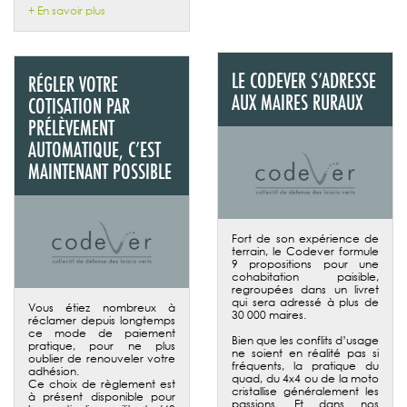
+ En savoir plus
LE CODEVER S’ADRESSE
RÉGLER VOTRE
AUX MAIRES RURAUX
COTISATION PAR
PRÉLÈVEMENT
AUTOMATIQUE, C’EST
MAINTENANT POSSIBLE
Fort de son expérience de
terrain, le Codever formule
9 propositions pour une
cohabitation paisible,
regroupées dans un livret
qui sera adressé à plus de
Vous étiez nombreux à
30 000 maires.
réclamer depuis longtemps
ce mode de paiement
Bien que les conflits d’usage
pratique, pour ne plus
ne soient en réalité pas si
oublier de renouveler votre
fréquents, la pratique du
adhésion.
quad, du 4x4 ou de la moto
Ce choix de règlement est
cristallise généralement les
à présent disponible pour
passions. Et dans nos