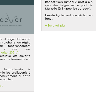
Rendez-vous samedi 2 juillet à 8 h
quai des Belges sur le port de
Marseille (à 6 h pour les bateaux).
Il existe également une pétition en
ligne :
+ En savoir plus
aut-Languedoc révise
 sa charte, qui régira
on fonctionnement
 12 ans (voir
horizon2021.fr
).
publique est ouverte
juin et se terminera
le 8
l'accoutumée, le
ite les pratiquants à
 massivement à cette
n va de...
lus