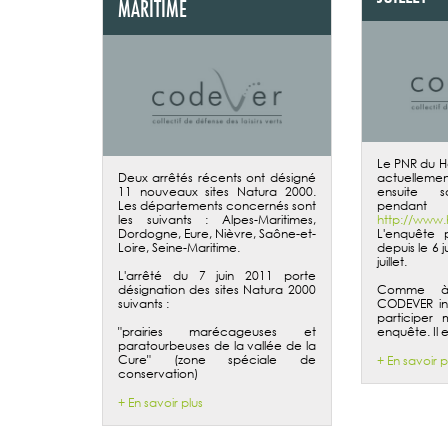
MARITIME
Le PNR du H
Deux arrêtés récents ont désigné
actuellement
11 nouveaux sites Natura 2000.
ensuite s
Les départements concernés sont
pendant
les suivants : Alpes-Maritimes,
http://www.
Dordogne, Eure, Nièvre, Saône-et-
L'enquête 
Loire, Seine-Maritime.
depuis le 6 
juillet
.
L'arrêté du 7 juin 2011 porte
désignation des sites Natura 2000
Comme à 
suivants :
CODEVER inv
participer
"prairies marécageuses et
enquête. Il e
paratourbeuses de la vallée de la
Cure" (zone spéciale de
+ En savoir p
conservation)
+ En savoir plus