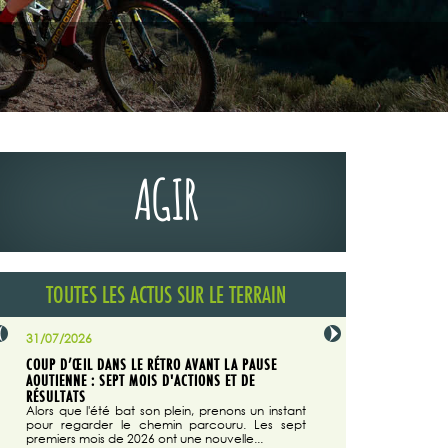
AGIR
TOUTES LES ACTUS SUR LE TERRAIN
31/07/2026
29/07/2026
COUP D’ŒIL DANS LE RÉTRO AVANT LA PAUSE
LA TRIBUNE DU CODEVER
NÉE
AOUTIENNE : SEPT MOIS D'ACTIONS ET DE
MAGAZINE N°140
on du
RÉSULTATS
Dans "Enduro M
e...
d'août/septembre 2026, 
Alors que l'été bat son plein, prenons un instant
 suite
succès du Codever.
pour regarder le chemin parcouru. Les sept
premiers mois de 2026 ont une nouvelle...