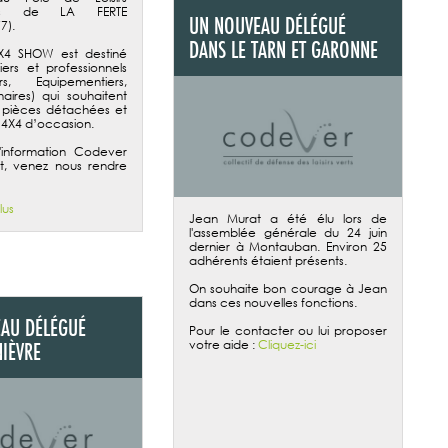
ues de LA FERTE
UN NOUVEAU DÉLÉGUÉ
7).
DANS LE TARN ET GARONNE
X4 SHOW est destiné
iers et professionnels
urs, Equipementiers,
aires) qui souhaitent
 pièces détachées et
 4X4 d’occasion.
'information Codever
t, venez nous rendre
lus
Jean Murat a été élu lors de
l'assemblée générale du 24 juin
dernier à Montauban. Environ 25
adhérents étaient présents.
On souhaite bon courage à Jean
dans ces nouvelles fonctions.
AU DÉLÉGUÉ
Pour le contacter ou lui proposer
votre aide :
Cliquez-ici
NIÈVRE