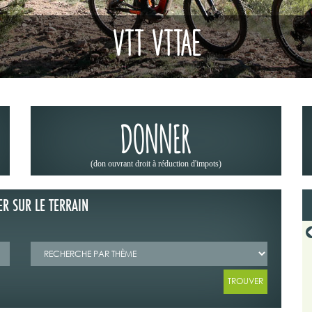
VTT VTTAE
DONNER
(don ouvrant droit à réduction d'impots)
ER SUR LE TERRAIN
19/06/2026
 CODEVER DANS OFFROAD 4X4
LA « MÉTÉO DES FORÊTS » : UN RÉFLEXE
23
INDISPENSABLE AVANT DE PARTIR EN RANDON
ribune du Codever dans "Off Road
Depuis 2023, Météo-France met à dispositi
juin 2026.
grand public la « météo des forêts », une cart
+ Lire la suite
+ Lire la