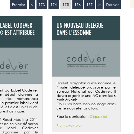
Premier
<
173
174
175
176
177
>
Dernier
 LABEL CODEVER
UN NOUVEAU DÉLÉGUÉ
® EST ATTRIBUÉE
DANS L'ESSONNE
Florent Margottin a été nommé le
4 juillet délégué provisoire par le
nt du Label Codever
Bureau National du Codever. Il
 début d'année a
devra organiser une AG dans les 6
e très nombreuses
mois à venir.
e premier label vient
On lui souhaite bon courage dans
bué, et c'est un club de
cette nouvelle fonction.
ui est distingué.
Pour le contacter :
Cliquez-ici
ff Road Meeting 2011
fet de se voir décerné
+ En savoir plus
er label Codever
Organisée par le