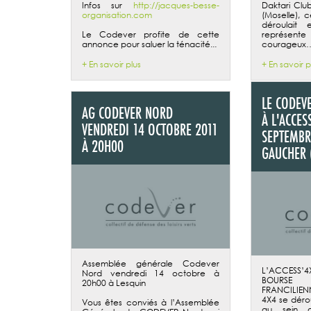
Infos sur
http://jacques-besse-
Daktari Clu
organisation.com
(Moselle), 
déroulait
Le Codever profite de cette
représent
annonce pour saluer la ténacité...
courageux
+ En savoir plus
+ En savoir p
LE CODEV
AG CODEVER NORD
À L'ACCES
VENDREDI 14 OCTOBRE 2011
SEPTEMBR
À 20H00
GAUCHER 
Assemblée générale Codever
L’ACCESS
Nord vendredi 14 octobre à
BOURS
20h00 à Lesquin
FRANCILIE
4X4 se déro
Vous êtes conviés à l’Assemblée
au sein d