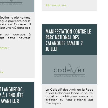
+ En savoir plus
Soultrait a été nommé
élégué provisoire par le
ional du Codever. Il
iser une AG dans les 6
MANIFESTATION CONTRE LE
ite bon courage à
PARC NATIONAL DES
ans cette nouvelle
CALANQUES SAMEDI 2
JUILLET
acter :
lus
T-LANGUEDOC :
Le Collectif des Amis de la Rade
et des Calanques lance un nouvel
Z À L'ENQUÊTE
appel à mobilisation contre la
 AVANT LE 8
création du Parc National des
Calanques.