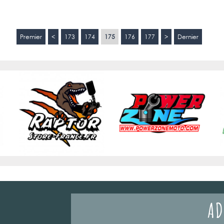
Premier
<
173
174
175
176
177
>
Dernier
AD