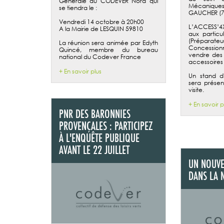
Générale du CODEVER Nord qui
Mécaniq
se tiendra le :
GAUCHER (7
Vendredi 14 octobre à 20h00
L’ACCESS’4
A la Mairie de LESQUIN 59810
aux particul
(Préparate
La réunion sera animée par Edyth
Concessionn
Quincé, membre du bureau
vendre des
national du Codever France
accessoires
+ En savoir plus
Un stand d
sera présen
visite.
+ En savoir p
PNR DES BARONNIES
PROVENÇALES : PARTICIPEZ
À L'ENQUÊTE PUBLIQUE
AVANT LE 22 JUILLET
UN NOUVE
DANS LA 