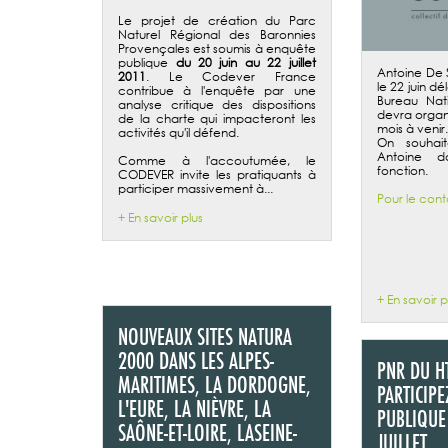
Le projet de création du Parc
Naturel Régional des Baronnies
Provençales est soumis à enquête
publique
du 20 juin au 22 juillet
Antoine De 
2011
. Le Codever France
le 22 juin d
contribue à l'enquête par une
Bureau Nat
analyse critique des dispositions
devra organ
de la charte qui impacteront les
mois à venir.
activités qu'il défend.
On souha
Antoine d
Comme à l'accoutumée, le
fonction.
CODEVER invite les pratiquants à
participer massivement à...
Pour le cont
+ En savoir plus
+ En savoir p
NOUVEAUX SITES NATURA
2000 DANS LES ALPES-
PNR DU H
MARITIMES, LA DORDOGNE,
PARTICIPE
L'EURE, LA NIÈVRE, LA
PUBLIQUE
SAÔNE-ET-LOIRE, LASEINE-
JUILLET