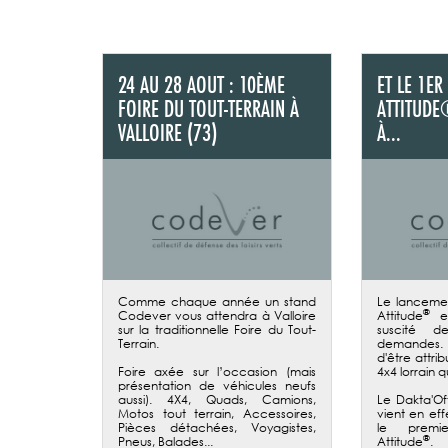
24 AU 28 AOUT : 10ÈME
ET LE 1ER
FOIRE DU TOUT-TERRAIN À
ATTITUDE
VALLOIRE (73)
À...
Comme chaque année un stand
Le lanceme
®
Codever vous attendra à Valloire
Attitude
en
sur la traditionnelle Foire du Tout-
suscité d
Terrain.
demandes. L
d'être attri
Foire axée sur l’occasion (mais
4x4 lorrain q
présentation de véhicules neufs
aussi). 4X4, Quads, Camions,
Le Dakta'O
Motos tout terrain, Accessoires,
vient en ef
Pièces détachées, Voyagistes,
le premi
®
Pneus, Balades...
Attitude
. 