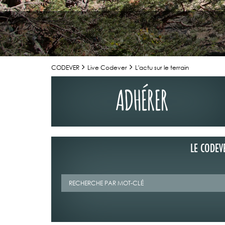
CODEVER
Live Codever
L'actu sur le terrain
ADHÉRER
LE CODEV
02/07/2026
LA TRIBUNE DU
MAGAZINE N°1
Retrouvez la t
Mag" n°123 de 