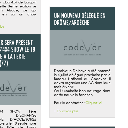
b, club 4x4 de Lorquin
cette 3ème édition se
 en Alsace, ce qui
UN NOUVEAU DÉLÉGUÉ EN
e en soi un choix
…
DRÔME/ARDÈCHE
lus
ER SERA PRÉSENT
S’4X4 SHOW LE 18
E À LA FERTÉ
(77)
Dominique Delhaye a été nommé
le 4 juillet délégué provisoire par le
Bureau National du Codever. Il
devra organiser une AG dans les 6
mois à venir.
On lui souhaite bon courage dans
cette nouvelle fonction.
Pour le contacter :
Cliquez-ici
+ En savoir plus
’4X4 SHOW, 1ère
E D’ECHANGE
NNE D’ACCESSOIRES
ulera le 18 septembre
u Pôle de Loisirs