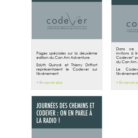
Dans ce 
Pages spéciales sur la deuxième
invitons à l
edition du Can Am Adventure.
Codever" pa
du Can Am 
Edyth Quincé et Thierry Driffort
représentaient le Codever sur
Le Codev
l'évènement
l'évènement 
+ En savoir plus
+ En savoir p
JOURNÉES DES CHEMINS ET
CODEVER : ON EN PARLE À
LA RADIO !