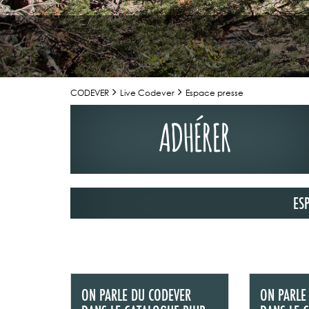
CODEVER
Live Codever
Espace presse
ADHÉRER
ES
02/07/2026
LA TRIBUNE DU
MAGAZINE N°1
Retrouvez la t
Mag" n°123 de 
ON PARLE DU CODEVER
ON PARLE