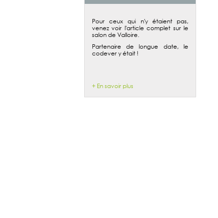
Pour ceux qui n'y étaient pas,
venez voir l'article complet sur le
salon de Valloire.
Partenaire de longue date, le
codever y était !
+ En savoir plus