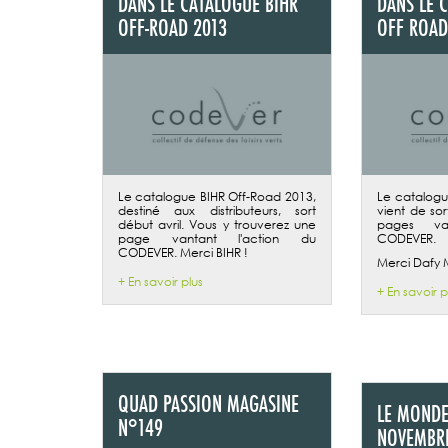
DANS LE CATALOGUE BIHR
DANS LE 
OFF-ROAD 2013
OFF ROAD
Le catalogue BIHR Off-Road 2013,
Le catalogu
destiné aux distributeurs, sort
vient de sor
début avril. Vous y trouverez une
pages va
page vantant l'action du
CODEVER.
CODEVER. Merci BIHR !
Merci Dafy 
+ En savoir plus
+ En savoir p
QUAD PASSION MAGASINE
LE MONDE
N°149
NOVEMBRE