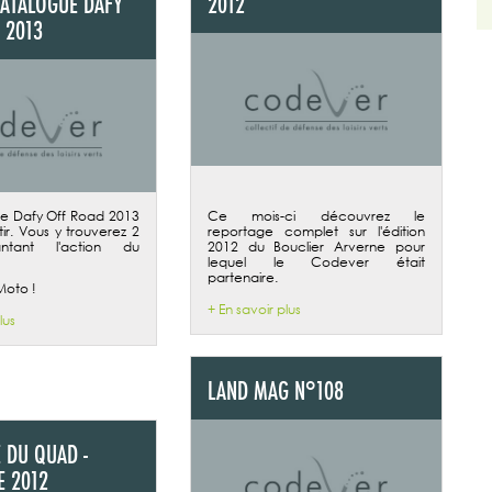
CATALOGUE DAFY
2012
 2013
e Dafy Off Road 2013
Ce mois-ci découvrez le
tir. Vous y trouverez 2
reportage complet sur l'édition
ntant l'action du
2012 du Bouclier Arverne pour
lequel le Codever était
partenaire.
Moto !
+ En savoir plus
lus
LAND MAG N°108
 DU QUAD -
 2012