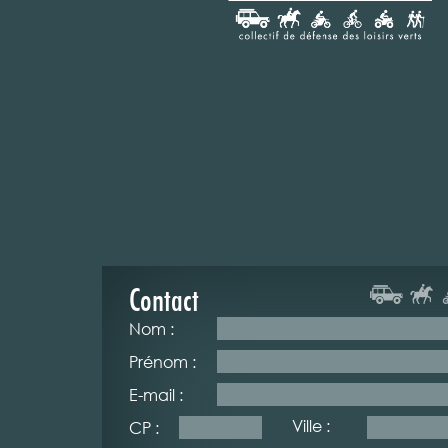
Contact
Nom :
Prénom :
E-mail :
Ville :
CP :