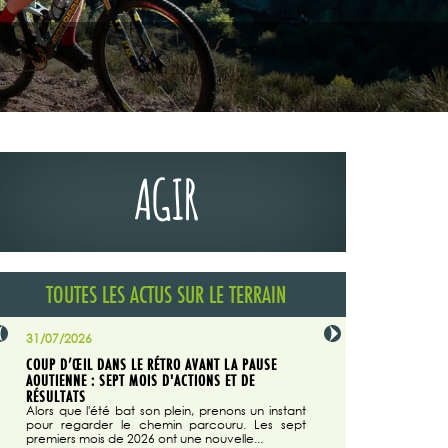
AGIR
TOUTES LES ACTUS SUR LE TERRAIN
31/07/2026
29/07/2026
COUP D’ŒIL DANS LE RÉTRO AVANT LA PAUSE
LA TRIBUNE DU CODEVER
NÉE
AOUTIENNE : SEPT MOIS D'ACTIONS ET DE
MAGAZINE N°140
on du
RÉSULTATS
Dans "Enduro M
e...
d'août/septembre 2026, 
Alors que l'été bat son plein, prenons un instant
 suite
succès du Codever.
pour regarder le chemin parcouru. Les sept
premiers mois de 2026 ont une nouvelle...