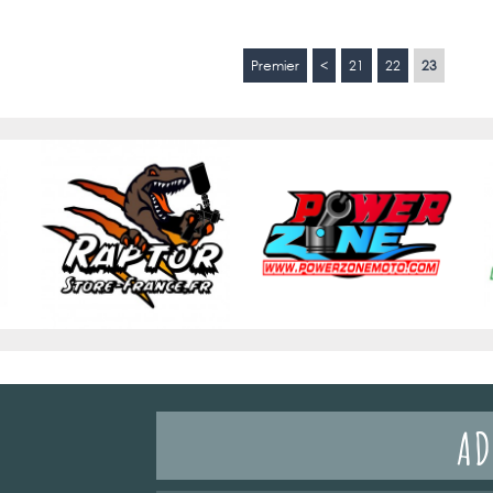
Premier
<
21
22
23
AD