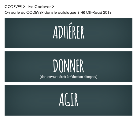
CODEVER
Live Codever
On parle du CODEVER dans le catalogue BIHR Off-Road 2013
ADHÉRER
DONNER
(don ouvrant droit à réduction d'impots)
AGIR
LA PRESSE EN PARLE