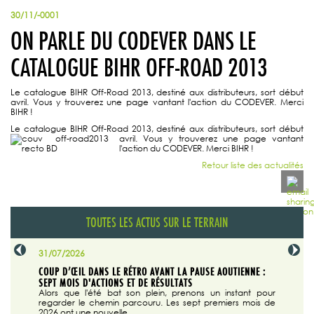
30/11/-0001
ON PARLE DU CODEVER DANS LE
CATALOGUE BIHR OFF-ROAD 2013
Le catalogue BIHR Off-Road 2013, destiné aux distributeurs, sort début
avril. Vous y trouverez une page vantant l'action du CODEVER. Merci
BIHR !
Le catalogue BIHR Off-Road 2013, destiné aux distributeurs, sort début
avril. V
ous y trouverez une page vantant
l'action du CODEVER. Merci BIHR !
Retour liste des actualités
TOUTES LES ACTUS SUR LE TERRAIN
31/07/2026
29/07/20
SABLE
COUP D’ŒIL DANS LE RÉTRO AVANT LA PAUSE AOUTIENNE :
LA TRIBU
SEPT MOIS D'ACTIONS ET DE RÉSULTATS
Dans "En
tribune d
 du grand
Alors que l'été bat son plein, prenons un instant pour
regarder le chemin parcouru. Les sept premiers mois de
ire la suite
2026 ont une nouvelle...