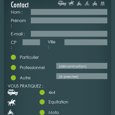
Contact
Nom :
Prénom
:
E-mail :
Ville
CP
:
:
Particulier
Professionnel
Autre
VOUS PRATIQUEZ :
4x4
Equitation
Moto