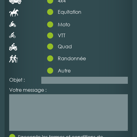
4x4
Equitation
Moto
VTT
Quad
Randonnée
Autre
Objet :
Votre message :
J'accepte les termes et conditions de