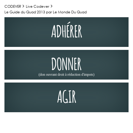
CODEVER
Live Codever
Le Guide du Quad 2013 par Le Monde Du Quad
ADHÉRER
DONNER
(don ouvrant droit à réduction d'impots)
AGIR
LA PRESSE EN PARLE