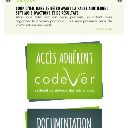
31/07/2026
29/07/20
SABLE
COUP D’ŒIL DANS LE RÉTRO AVANT LA PAUSE AOUTIENNE :
LA TRIBU
SEPT MOIS D'ACTIONS ET DE RÉSULTATS
Dans "En
tribune d
 du grand
Alors que l'été bat son plein, prenons un instant pour
regarder le chemin parcouru. Les sept premiers mois de
ire la suite
2026 ont une nouvelle...
+ Lire la suite