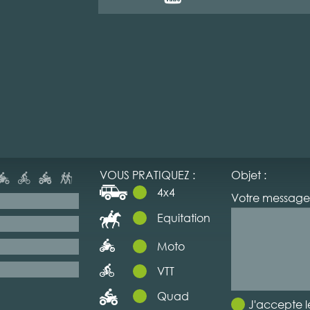
VOUS PRATIQUEZ :
Objet :
4x4
Votre message 
Equitation
Moto
VTT
Quad
J'accepte l