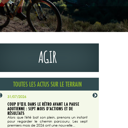
AGIR
TOUTES LES ACTUS SUR LE TERRAIN
31/07/2026
29/07/2026
COUP D’ŒIL DANS LE RÉTRO AVANT LA PAUSE
LA TRIBUNE DU CODEVER
NÉE
AOUTIENNE : SEPT MOIS D'ACTIONS ET DE
MAGAZINE N°140
on du
RÉSULTATS
Dans "Enduro M
e...
d'août/septembre 2026, 
Alors que l'été bat son plein, prenons un instant
 suite
succès du Codever.
pour regarder le chemin parcouru. Les sept
premiers mois de 2026 ont une nouvelle...