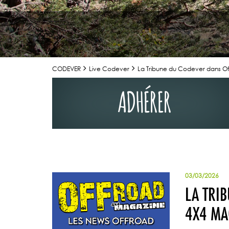
CODEVER
Live Codever
La Tribune du Codever dans O
ADHÉRER
LA PR
02/07/2026
03/03/2026
LA TRIBUNE DU
LA TRI
MAGAZINE N°1
Retrouvez la t
4X4 MA
Mag" n°123 de 