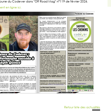
ribune du Codever dans "Off Road Mag" n°119 de février 2026.
ent en ligne ici.
Retour liste des actualités