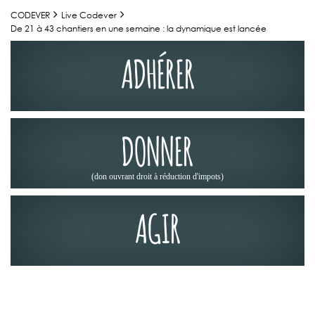
CODEVER
Live Codever
De 21 à 43 chantiers en une semaine : la dynamique est lancée
ADHÉRER
DONNER
(don ouvrant droit à réduction d'impots)
AGIR
JOURNÉES DES CHEMINS