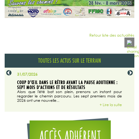
Retour liste des actualités
TOUTES LES ACTUS SUR LE TERRAIN
31/07/2026
29/07/20
SABLE
COUP D’ŒIL DANS LE RÉTRO AVANT LA PAUSE AOUTIENNE :
LA TRIBU
SEPT MOIS D'ACTIONS ET DE RÉSULTATS
Dans "En
tribune d
 du grand
Alors que l'été bat son plein, prenons un instant pour
regarder le chemin parcouru. Les sept premiers mois de
ire la suite
2026 ont une nouvelle...
+ Lire la suite