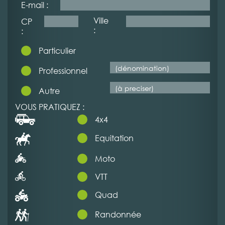
E-mail :
Ville
CP
:
:
Particulier
Professionnel
Autre
VOUS PRATIQUEZ :
4x4
Equitation
Moto
VTT
Quad
Randonnée