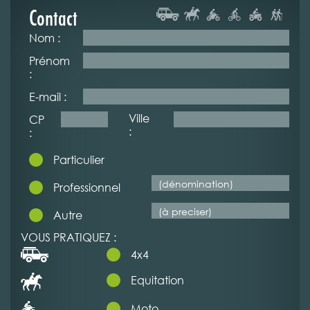
Contact
Nom :
Prénom
:
E-mail :
Ville
CP
:
:
Particulier
Professionnel
Autre
VOUS PRATIQUEZ :
4x4
Equitation
Moto