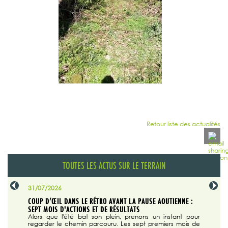
Retour liste des actualités
TOUTES LES ACTUS SUR LE TERRAIN
31/07/2026
29/07/20
SABLE
COUP D’ŒIL DANS LE RÉTRO AVANT LA PAUSE AOUTIENNE :
LA TRIBU
SEPT MOIS D'ACTIONS ET DE RÉSULTATS
Dans "En
tribune d
 du grand
Alors que l'été bat son plein, prenons un instant pour
regarder le chemin parcouru. Les sept premiers mois de