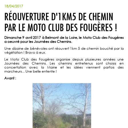
18/04/2017
RÉOUVERTURE D'1KM5 DE CHEMIN
PAR LE MOTO CLUB DES FOUGÈRES !
Dimanche 9 avril 2017 à Belmont de la Loire, le Moto Club des Fougères
a oeuvré pour les Journées des Chemins.
Une dizaine de bénévoles ont réouvert 1km 5 de chemin bouché par la
végétation ! Bravo à eux.
Le Moto Club des Fougères organise depuis plusieures années une
Journées des Chemins. Les chemins entretenus sont choisis en
concertation avec la Mairie et les idées viennent parfois des
marcheurs... Une belle entente !
Avant :