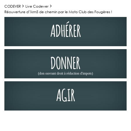
CODEVER
Live Codever
Réouverture d'1km5 de chemin par le Moto Club des Fougères !
ADHÉRER
DONNER
(don ouvrant droit à réduction d'impots)
AGIR
JOURNÉES DES CHEMINS