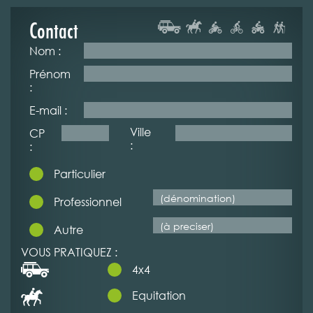
Contact
Nom :
Prénom
:
E-mail :
Ville
CP
:
:
Particulier
Professionnel
Autre
VOUS PRATIQUEZ :
4x4
Equitation