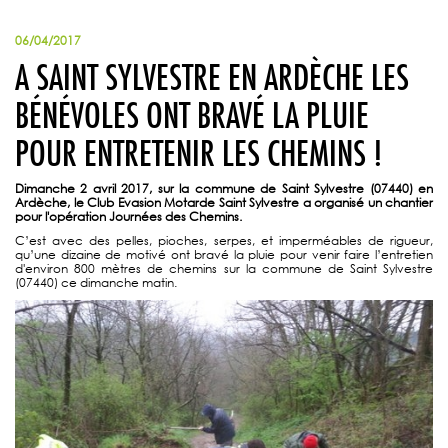
06/04/2017
A SAINT SYLVESTRE EN ARDÈCHE LES
BÉNÉVOLES ONT BRAVÉ LA PLUIE
POUR ENTRETENIR LES CHEMINS !
Dimanche 2 avril 2017, sur la commune de Saint Sylvestre (07440) en
Ardèche, le Club Evasion Motarde Saint Sylvestre a organisé un chantier
pour l'opération Journées des Chemins.
C’est avec des pelles, pioches, serpes, et imperméables de rigueur,
qu’une dizaine de motivé ont bravé la pluie pour venir faire l’entretien
d'environ 800 mètres de chemins sur la commune de Saint Sylvestre
(07440) ce dimanche matin.