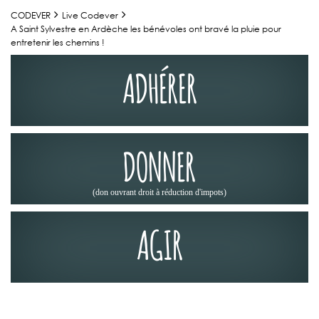
CODEVER
Live Codever
A Saint Sylvestre en Ardèche les bénévoles ont bravé la pluie pour
entretenir les chemins !
ADHÉRER
DONNER
(don ouvrant droit à réduction d'impots)
AGIR
JOURNÉES DES CHEMINS