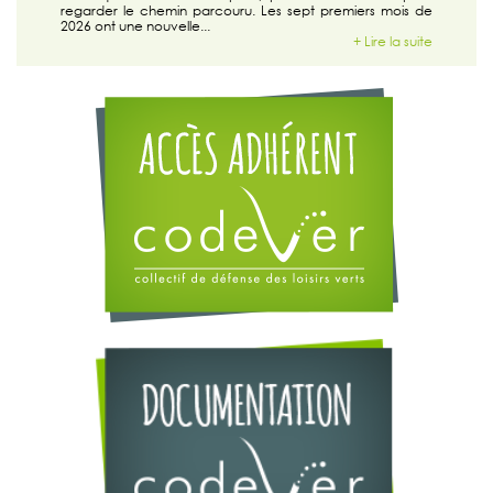
regarder le chemin parcouru. Les sept premiers mois de
ire la suite
2026 ont une nouvelle...
+ Lire la suite