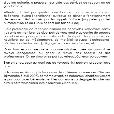
situation actuelle, à proposer leur aide aux services de secours ou de
gendarmerie.
Attention, il n'est pas question que tout un chacun se jette sur son
téléphone (quand il fonctionne) au risque de gêner le fonctionnement
de services déjà saturés par les appels à l'aide (n'appelez pas les
numéros type 18 ou 112, ils ne sont pas fait pour ça).
Il est préférable de recenser d'abord les bénévoles volontaires parmi
vos amis ou membres de club, puis de vous rendre au centre de secours
ou à la mairie pour proposer votre aide : transport d'eau potable, de
nourriture ou de médicaments, de matériel (groupes électrogènes,
bâches pour les toitures...), dégagement de voies d'accès, etc.
Dans tous les cas, ne prenez aucune initiative isolée qui pouvait se
révéler dangereuse ou gêner le travail des secours et des
professionnels. On ne s'improvise pas sauveteur, bûcheron ou couvreur !
Bien entendu, ceux qui n'ont pas de véhicule 4x4 peuvent proposer leurs
bras.
Enfin, nous espérons qu'à l'occasion de la 16ème Journée des Chemins
(dimanche 5 avril 2009), et même avant, de nombreux chantiers verront
le jour pour aider bénévolement les communes à dégager les chemins
ruraux et rétablir ainsi la libre circulation sur ceux-ci.