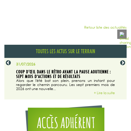
Retour liste des actualités
TOUTES LES ACTUS SUR LE TERRAIN
31/07/2026
29/07/20
SABLE
COUP D’ŒIL DANS LE RÉTRO AVANT LA PAUSE AOUTIENNE :
LA TRIBU
SEPT MOIS D'ACTIONS ET DE RÉSULTATS
Dans "En
tribune d
 du grand
Alors que l'été bat son plein, prenons un instant pour
regarder le chemin parcouru. Les sept premiers mois de
ire la suite
2026 ont une nouvelle...
+ Lire la suite