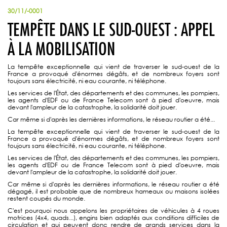
30/11/-0001
TEMPÊTE DANS LE SUD-OUEST : APPEL
À LA MOBILISATION
La tempête exceptionnelle qui vient de traverser le sud-ouest de la
France a provoqué d'énormes dégâts, et de nombreux foyers sont
toujours sans électricité, ni eau courante, ni téléphone.
Les services de l'État, des départements et des communes, les pompiers,
les agents d'EDF ou de France Telecom sont à pied d'oeuvre, mais
devant l'ampleur de la catastrophe, la solidarité doit jouer.
Car même si d'après les dernières informations, le réseau routier a été...
La tempête exceptionnelle qui vient de traverser le sud-ouest de la
France a provoqué d'énormes dégâts, et de nombreux foyers sont
toujours sans électricité, ni eau courante, ni téléphone.
Les services de l'État, des départements et des communes, les pompiers,
les agents d'EDF ou de France Telecom sont à pied d'oeuvre, mais
devant l'ampleur de la catastrophe, la solidarité doit jouer.
Car même si d'après les dernières informations, le réseau routier a été
dégagé, il est probable que de nombreux hameaux ou maisons isolées
restent coupés du monde.
C'est pourquoi nous appelons les propriétaires de véhicules à 4 roues
motrices (4x4, quads...), engins bien adaptés aux conditions difficiles de
circulation et qui peuvent donc rendre de grands services dans la