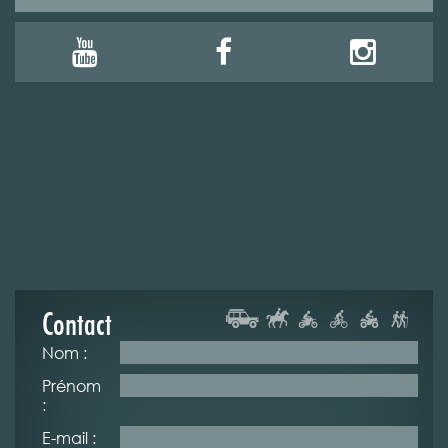
Contact
Nom :
Prénom
:
E-mail :