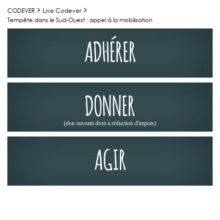
CODEVER
Live Codever
Tempête dans le Sud-Ouest : appel à la mobilisation
ADHÉRER
DONNER
(don ouvrant droit à réduction d'impots)
AGIR
ACTUALITÉS