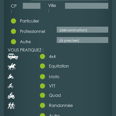
Ville
CP
:
:
Particulier
Professionnel
Autre
VOUS PRATIQUEZ :
4x4
Equitation
Moto
VTT
Quad
Randonnée
Autre