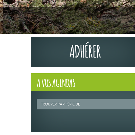
ADHÉRER
A VOS AGENDAS
02/07/2026
LA TRIBUNE DU
MAGAZINE N°1
Retrouvez la t
Mag" n°123 de 