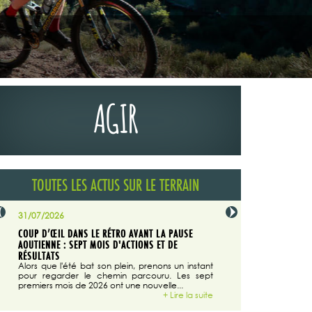
AGIR
TOUTES LES ACTUS SUR LE TERRAIN
31/07/2026
29/07/2026
COUP D’ŒIL DANS LE RÉTRO AVANT LA PAUSE
LA TRIBUNE DU CODEVER
NÉE
AOUTIENNE : SEPT MOIS D'ACTIONS ET DE
MAGAZINE N°140
on du
RÉSULTATS
Dans "Enduro M
e...
d'août/septembre 2026, 
Alors que l'été bat son plein, prenons un instant
 suite
succès du Codever.
pour regarder le chemin parcouru. Les sept
premiers mois de 2026 ont une nouvelle...
+ Lire la suite