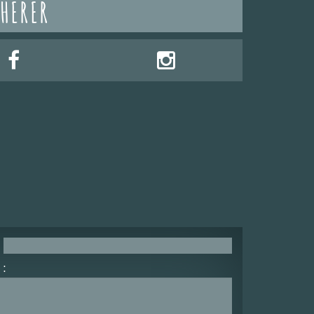
HÉRER
: