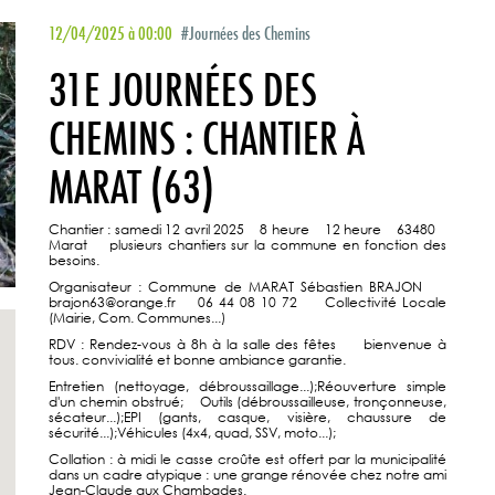
12/04/2025 à 00:00
#Journées des Chemins
31E JOURNÉES DES
CHEMINS : CHANTIER À
MARAT (63)
Chantier : samedi 12 avril 2025 8 heure 12 heure 63480
Marat plusieurs chantiers sur la commune en fonction des
besoins.
Organisateur : Commune de MARAT Sébastien BRAJON
brajon63@orange.fr 06 44 08 10 72 Collectivité Locale
(Mairie, Com. Communes...)
RDV : Rendez-vous à 8h à la salle des fêtes bienvenue à
tous. convivialité et bonne ambiance garantie.
Entretien (nettoyage, débroussaillage...);Réouverture simple
d'un chemin obstrué; Outils (débroussailleuse, tronçonneuse,
sécateur...);EPI (gants, casque, visière, chaussure de
sécurité...);Véhicules (4x4, quad, SSV, moto...);
Collation : à midi le casse croûte est offert par la municipalité
dans un cadre atypique : une grange rénovée chez notre ami
Jean-Claude aux Chambades.