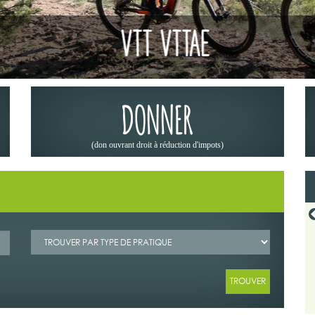
VTT VTTAE
DONNER
(don ouvrant droit à réduction d'impots)
19/06/2026
 CODEVER DANS OFFROAD 4X4
LA « MÉTÉO DES FORÊTS » : UN RÉFLEXE
23
INDISPENSABLE AVANT DE PARTIR EN RANDON
ribune du Codever dans "Off Road
Depuis 2023, Météo-France met à dispositi
juin 2026.
grand public la « météo des forêts », une cart
+ Lire la suite
+ Lire la