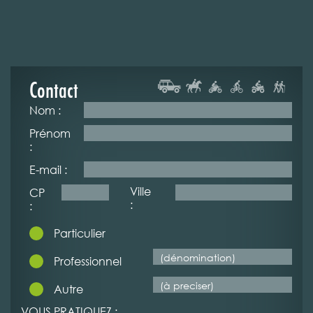
Contact
Nom :
Prénom
:
E-mail :
Ville
CP
:
:
Particulier
Professionnel
Autre
VOUS PRATIQUEZ :