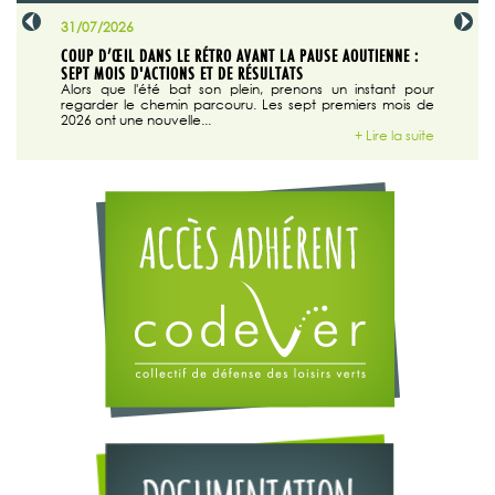
31/07/2026
29/07/20
SABLE
COUP D’ŒIL DANS LE RÉTRO AVANT LA PAUSE AOUTIENNE :
LA TRIBU
SEPT MOIS D'ACTIONS ET DE RÉSULTATS
Dans "En
tribune d
 du grand
Alors que l'été bat son plein, prenons un instant pour
Jusqu'au 16/03/2025 à 00:00
regarder le chemin parcouru. Les sept premiers mois de
ire la suite
2026 ont une nouvelle...
+ Lire la suite