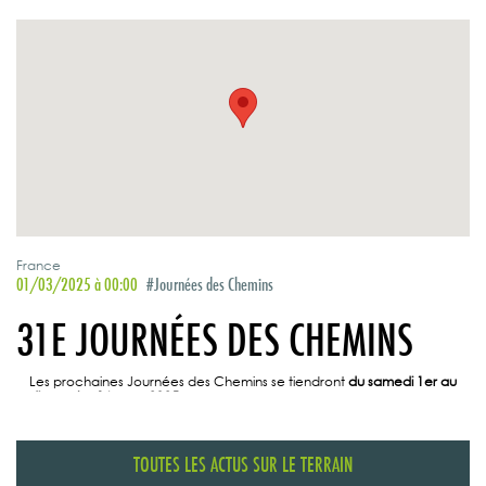
France
01/03/2025 à 00:00
#Journées des Chemins
31E JOURNÉES DES CHEMINS
Les prochaines Journées des Chemins se tiendront
du samedi 1er au
dimanche 16 mars 2025
. Le CODEVER compte sur vous pour faire de
cette 31e édition une grande réussite !
TOUTES LES INFOS ICI
TOUTES LES ACTUS SUR LE TERRAIN