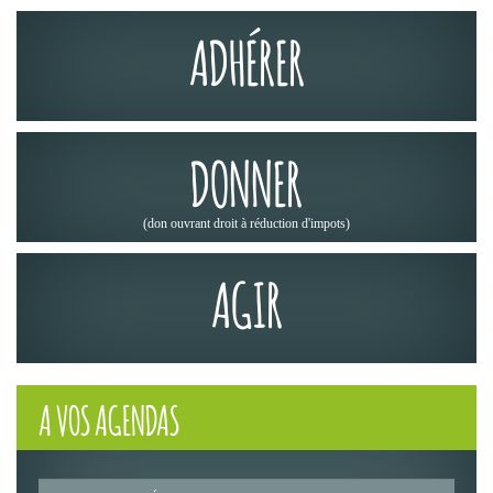
ADHÉRER
DONNER
(don ouvrant droit à réduction d'impots)
AGIR
A VOS AGENDAS