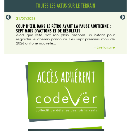
TOUTES LES ACTUS SUR LE TERRAIN
31/07/2026
29/07/20
SABLE
COUP D’ŒIL DANS LE RÉTRO AVANT LA PAUSE AOUTIENNE :
LA TRIBU
SEPT MOIS D'ACTIONS ET DE RÉSULTATS
Dans "En
tribune d
 du grand
Alors que l'été bat son plein, prenons un instant pour
regarder le chemin parcouru. Les sept premiers mois de
ire la suite
2026 ont une nouvelle...
+ Lire la suite