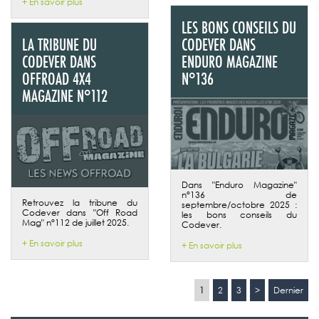
+ En savoir plus
LES BONS CONSEILS DU
LA TRIBUNE DU
CODEVER DANS
CODEVER DANS
ENDURO MAGAZINE
OFFROAD 4X4
N°136
MAGAZINE N°112
Dans "Enduro Magazine"
n°136 de
Retrouvez la tribune du
septembre/octobre 2025 :
Codever dans "Off Road
les bons conseils du
Mag" n°112 de juillet 2025.
Codever.
+ En savoir plus
+ En savoir plus
1
2
3
>
Dernier