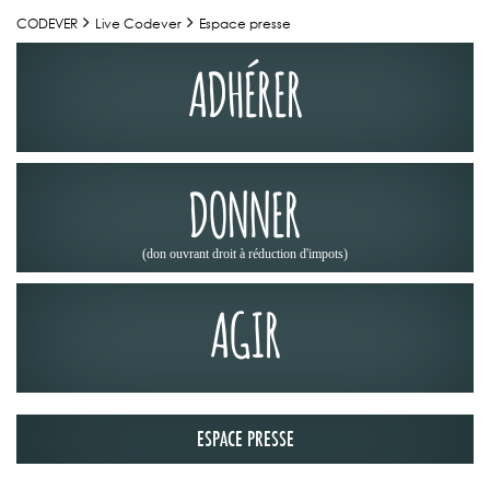
CODEVER
Live Codever
Espace presse
ADHÉRER
DONNER
(don ouvrant droit à réduction d'impots)
AGIR
ESPACE PRESSE