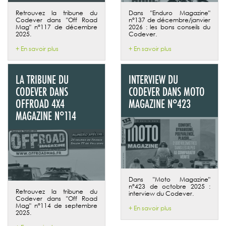
Retrouvez la tribune du
Dans "Enduro Magazine"
Codever dans "Off Road
n°137 de décembre/janvier
Mag" n°117 de décembre
2026 : les bons conseils du
2025.
Codever.
+ En savoir plus
+ En savoir plus
LA TRIBUNE DU
INTERVIEW DU
CODEVER DANS
CODEVER DANS MOTO
OFFROAD 4X4
MAGAZINE N°423
MAGAZINE N°114
Dans "Moto Magazine"
n°423 de octobre 2025 :
Retrouvez la tribune du
interview du Codever.
Codever dans "Off Road
Mag" n°114 de septembre
+ En savoir plus
2025.