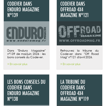
CODEVER DANS
CODEVER DANS
ENDURO MAGAZINE
OFFROAD 4X4
N°139
MAGAZINE N°121
Dans "Enduro Magazine"
Retrouvez la tribune du
n°139 de mai/juin 2026 : les
Codever dans "Off Road
bons conseils du Codever.
Mag" n°121 d'avril 2026.
+ En savoir plus
+ En savoir plus
LES BONS CONSEILS DU
LA TRIBUNE DU
CODEVER DANS
CODEVER DANS
ENDURO MAGAZINE
OFFROAD 4X4
N°138
MAGAZINE N°119