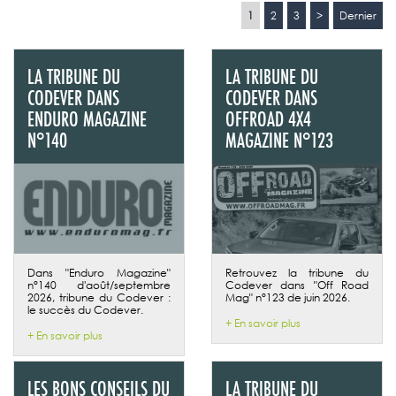
1
2
3
>
Dernier
LA TRIBUNE DU
LA TRIBUNE DU
CODEVER DANS
CODEVER DANS
ENDURO MAGAZINE
OFFROAD 4X4
N°140
MAGAZINE N°123
Dans "Enduro Magazine"
Retrouvez la tribune du
n°140 d'août/septembre
Codever dans "Off Road
2026, tribune du Codever :
Mag" n°123 de juin 2026.
le succès du Codever.
+ En savoir plus
+ En savoir plus
LES BONS CONSEILS DU
LA TRIBUNE DU