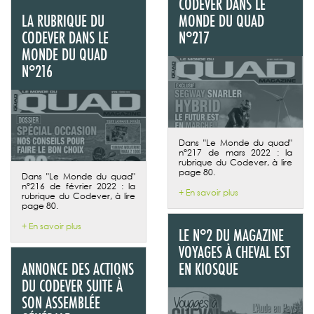
CODEVER DANS LE
LA RUBRIQUE DU
MONDE DU QUAD
CODEVER DANS LE
N°217
MONDE DU QUAD
N°216
Dans "Le Monde du quad"
n°217 de mars 2022 : la
rubrique du Codever, à lire
page 80.
Dans "Le Monde du quad"
n°216 de février 2022 : la
+ En savoir plus
rubrique du Codever, à lire
page 80.
+ En savoir plus
LE N°2 DU MAGAZINE
VOYAGES À CHEVAL EST
ANNONCE DES ACTIONS
EN KIOSQUE
DU CODEVER SUITE À
SON ASSEMBLÉE