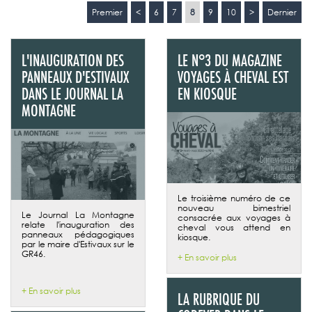
Premier
<
6
7
8
9
10
>
Dernier
L'INAUGURATION DES
LE N°3 DU MAGAZINE
PANNEAUX D'ESTIVAUX
VOYAGES À CHEVAL EST
DANS LE JOURNAL LA
EN KIOSQUE
MONTAGNE
Le troisième numéro de ce
nouveau bimestriel
Le Journal La Montagne
consacrée aux voyages à
relate l'inauguration des
cheval vous attend en
panneaux pédagogiques
kiosque.
par le maire d'Estivaux sur le
GR46.
+ En savoir plus
+ En savoir plus
LA RUBRIQUE DU