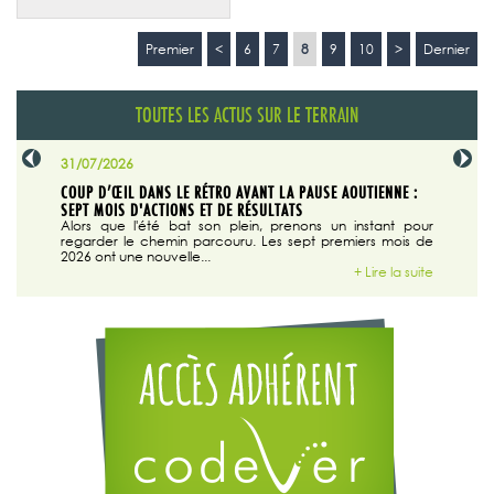
Premier
<
6
7
8
9
10
>
Dernier
TOUTES LES ACTUS SUR LE TERRAIN
31/07/2026
29/07/20
SABLE
COUP D’ŒIL DANS LE RÉTRO AVANT LA PAUSE AOUTIENNE :
LA TRIBU
SEPT MOIS D'ACTIONS ET DE RÉSULTATS
Dans "En
tribune d
 du grand
Alors que l'été bat son plein, prenons un instant pour
regarder le chemin parcouru. Les sept premiers mois de
ire la suite
2026 ont une nouvelle...
+ Lire la suite