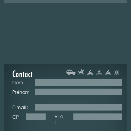
Contact
Nom :
Prénom
:
E-mail :
Ville
CP
:
: