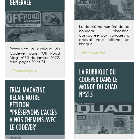
GÉNÉRALE
Le deuxième numéro de ce
nouveau bimestriel
consacrée aux voyages à
cheval vous attend en
kiosque.
Retrouvez la rubrique du
+ En savoir plus
Codever dans "Off Road
Mag" n°70 de janvier 2022,
à lire pages 70 et 71.
LA RUBRIQUE DU
+ En savoir plus
CODEVER DANS LE
MONDE DU QUAD
TRIAL MAGAZINE
N°215
RELAIE NOTRE
PÉTITION
"PRÉSERVONS L’ACCÈS
À NOS CHEMINS AVEC
LE CODEVER"