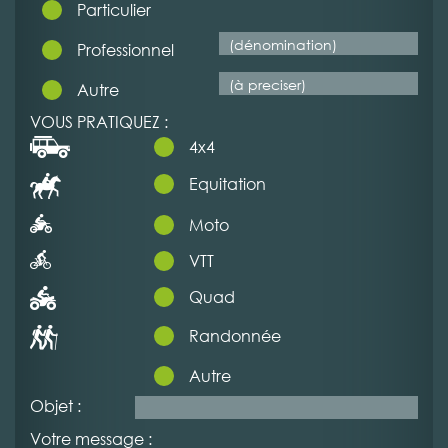
Particulier
Professionnel
Autre
VOUS PRATIQUEZ :
4x4
Equitation
Moto
VTT
Quad
Randonnée
Autre
Objet :
Votre message :