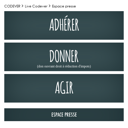
CODEVER
Live Codever
Espace presse
ADHÉRER
DONNER
(don ouvrant droit à réduction d'impots)
AGIR
ESPACE PRESSE