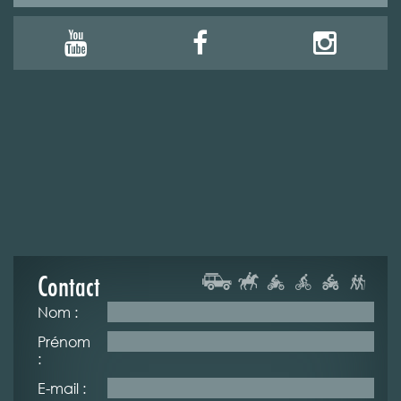
Contact
Nom :
Prénom
:
E-mail :