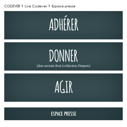
CODEVER
Live Codever
Espace presse
ADHÉRER
DONNER
(don ouvrant droit à réduction d'impots)
AGIR
ESPACE PRESSE