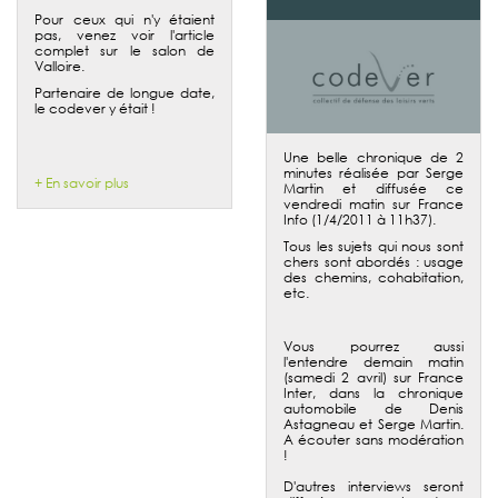
Pour ceux qui n'y étaient
pas, venez voir l'article
complet sur le salon de
Valloire.
Partenaire de longue date,
le codever y était !
Une belle chronique de 2
minutes réalisée par Serge
+ En savoir plus
Martin et diffusée ce
vendredi matin sur France
Info (1/4/2011 à 11h37).
Tous les sujets qui nous sont
chers sont abordés : usage
des chemins, cohabitation,
etc.
Vous pourrez aussi
l'entendre demain matin
(samedi 2 avril) sur France
Inter, dans la chronique
automobile de Denis
Astagneau et Serge Martin.
A écouter sans modération
!
D'autres interviews seront