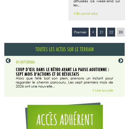
diffusées ce week-end sur
les...
+ En savoir plus
Premier
<
21
22
23
TOUTES LES ACTUS SUR LE TERRAIN
31/07/2026
29/07/20
SABLE
COUP D’ŒIL DANS LE RÉTRO AVANT LA PAUSE AOUTIENNE :
LA TRIBU
SEPT MOIS D'ACTIONS ET DE RÉSULTATS
Dans "En
tribune d
 du grand
Alors que l'été bat son plein, prenons un instant pour
regarder le chemin parcouru. Les sept premiers mois de
ire la suite
2026 ont une nouvelle...
+ Lire la suite