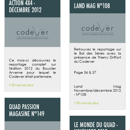
ACTION 4X4 -
LAND MAG N°108
DÉCEMBRE 2012
Retrouvez le reportage sur
le Bal des Séries avec la
présence de Thierry Driffort
Ce mois-ci découvrez le
du Codever
reportage complet sur
l'édition 2012 du Bouclier
Arverne pour lequel le
Page 36 & 37
Codever était partenaire.
+ En savoir plus
Land Mag
Novembre/décembre 2012
- N°108
+ En savoir plus
QUAD PASSION
MAGASINE N°149
LE MONDE DU QUAD -