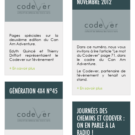
NOVEMBRE 2012
Pages spéciales sur la
deuxième edition du Can
Am Adventure.
Dans ce numéro, nous vous
Edyth Quincé et Thierry
invitons à lire l'article "Le mot
Driffort représentaient le
du Codever" page 71, dans
Codever sur l'évènement
le cadre du Can Am
Adventure.
+ En savoir plus
Le Codever, partenaire de
l'évènement y tenait un
stand.
+ En savoir plus
GÉNÉRATION 4X4 N°45
JOURNÉES DES
CHEMINS ET CODEVER :
ON EN PARLE À LA
RADIO !